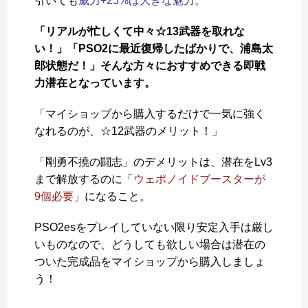
引いても
威力+25%は大きな魅力。
「リアルが忙しくて中々☆13武器を取れな
い！」「PSO2に最近復帰したばかりで、浦島太
郎状態だ！」そんな方々におすすめできる即戦
力潜在となっています。
「マイショップから購入するだけで一気に強く
なれるのが、☆12武器のメリット！」
「剛勇不撓の闘志」のデメリットは、潜在をLv3
まで解放するのに「
ウェポノイドブースターが
9個必要
」になること。
PSO2esをプレイしていない限り安定入手は厳し
いものなので、どうしても欲しい場合は潜在の
ついた完成品をマイショップから購入しましょ
う！