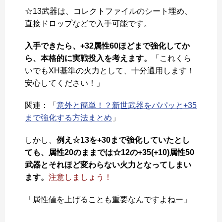
☆13武器は、コレクトファイルのシート埋め、
直接ドロップなどで入手可能です。
入手できたら、+32属性60ほどまで強化してか
ら、本格的に実戦投入を考えます。
「これくら
いでもXH基準の火力として、十分通用します！
安心してください！」
関連：「
意外と簡単！？新世武器をパパッと+35
まで強化する方法まとめ
」
しかし、
例え☆13を+30まで強化していたとし
ても、属性20のままでは☆12の+35(+10)属性50
武器とそれほど変わらない火力となってしまい
ます。
注意しましょう！
「属性値を上げることも重要なんですよねー」