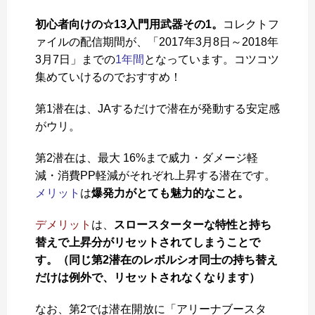
初心者向けの☆13入門用武器その1。
コレクトフ
ァイルの配信期間が、「2017年3月8日～2018年
3月7日」までの
1年間
となっています。コツコツ
集めていけるのでおすすめ！
第1潜在は、JAするだけで潜在が発動する安定感
がウリ。
第2潜在は、最大 16%まで威力・ダメージ軽
減・消費PP軽減がそれぞれ上昇する潜在です。
メリット
は
爆発力がとても魅力的なこと。
デメリット
は、
スロースターターな特性と持ち
替えで上昇分がリセットされてしまうことで
す。（同じ第2潜在のレボルシオ同士の持ち替え
だけは例外で、リセットされなくなります）
なお、第2では潜在開放に「アリーナブースタ