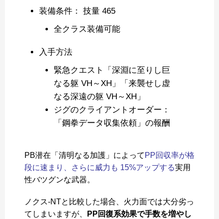
装備条件： 技量 465
全クラス装備可能
入手方法
緊急クエスト「深淵に至りし巨
なる躯 VH～XH」「来襲せし虚
なる深遠の躯 VH～XH」
ジグのクライアントオーダー：
「鋼拳データ収集依頼」の報酬
PB潜在「清明なる加護」によって
PP回収率が格
段に速まり、さらに威力も 15%アップする
実用
性バツグンな武器。
ノクス-NTと比較した場合、火力面では大分劣っ
てしまいますが、
PP回復系効果で手数を増やし