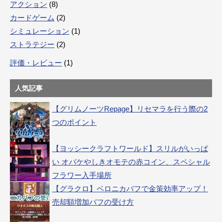
アクション
(8)
カードゲーム
(2)
シミュレーション
(1)
ストラテジー
(2)
評価・レビュー
(1)
人気記事
【グリムノーツRepage】リセマラを行う際の2
つのポイント
【ヨッシークラフトワールド】スリルがいっぱ
い オバケやしきオモテの赤コイン、スペシャル
フラワー入手場所
【グラクロ】ベロニカバフで金策効率アップ！
売却額増加バフの受け方