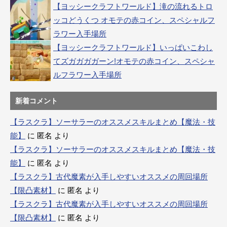
【ヨッシークラフトワールド】滝の流れるトロ
ッコどうくつ オモテの赤コイン、スペシャルフ
ラワー入手場所
【ヨッシークラフトワールド】いっぱいこわし
てズガガガガーン!オモテの赤コイン、スペシャ
ルフラワー入手場所
新着コメント
【ラスクラ】ソーサラーのオススメスキルまとめ【魔法・技
能】
に
匿名
より
【ラスクラ】ソーサラーのオススメスキルまとめ【魔法・技
能】
に
匿名
より
【ラスクラ】古代魔素が入手しやすいオススメの周回場所
【限凸素材】
に
匿名
より
【ラスクラ】古代魔素が入手しやすいオススメの周回場所
【限凸素材】
に
匿名
より